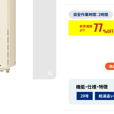
目安作業時間：2時間
77
本体価格
より
%OFF
商
機能・仕様・特徴
20号
給湯追い