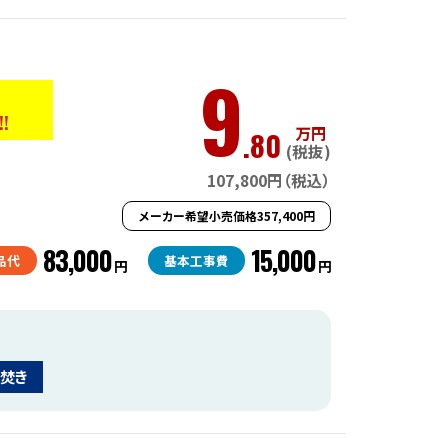
9
!!
万円
.80
(税抜)
107,800円（税込）
メーカー希望小売価格357,400円
83,000
15,000
品代
基本工事費
円
円
焚き