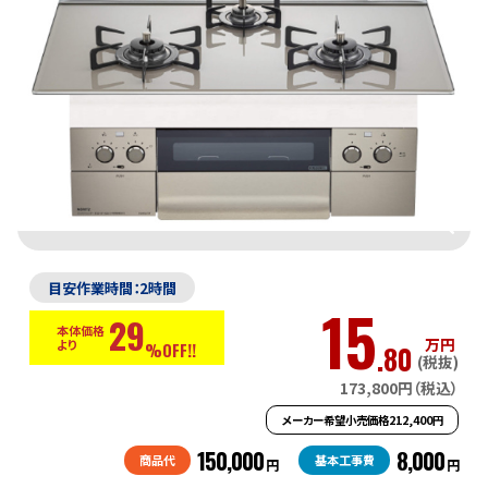
目安作業時間：2時間
15
29
本体価格
万円
より
.80
%OFF!!
(税抜)
173,800円（税込）
メーカー希望小売価格212,400円
150,000
8,000
商品代
基本工事費
円
円