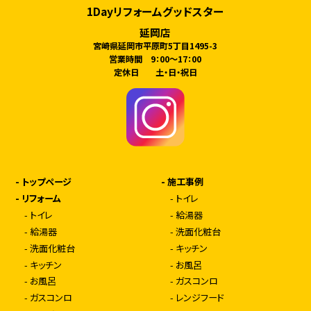
1Dayリフォームグッドスター
延岡店
宮崎県延岡市平原町5丁目1495-3
営業時間 9：00～17：00
定休日 土・日・祝日
-
トップページ
-
施工事例
-
リフォーム
-
トイレ
-
トイレ
-
給湯器
-
給湯器
-
洗面化粧台
-
洗面化粧台
-
キッチン
-
キッチン
-
お風呂
-
お風呂
-
ガスコンロ
-
ガスコンロ
-
レンジフード